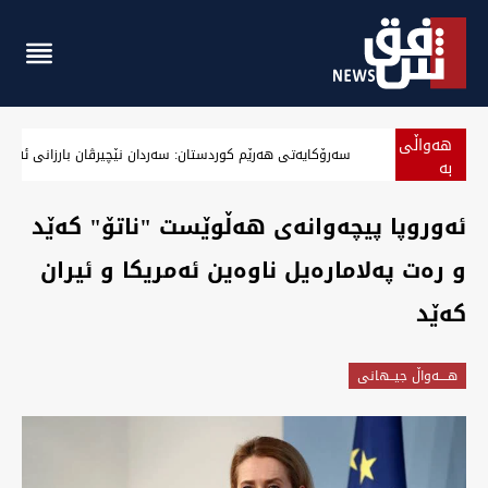
هەواڵی
سەرۆکایەتی هەرێم کوردستان: سەردان نێچیرڤان بارزانی ئەرا د
بە
پەلە
ئەوروپا پیچەوانەی هەڵوێست "ناتۆ" کەێد
و رەت پەلامارەیل ناوەین ئەمریکا و ئیران
کەێد
هــــه‌واڵ جیــهانى