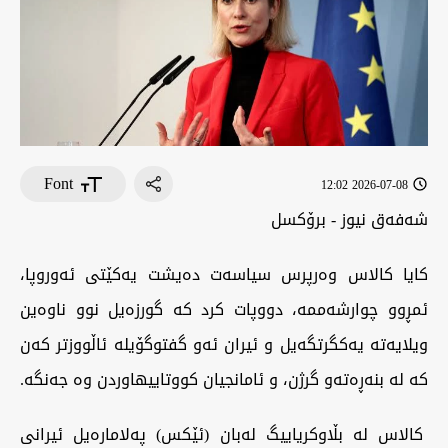
Font
2026-07-08 12:02
شەفەق نیوز - برۆکسل
کایا کالاس وەرپرس سیاسەت دەیشت یەکێتی ئەوروپا،
ئمڕوو چوارشەممە، دووپات کرد کە گورزەیل نوو ناوەین
ویلایەتە یەکگرتگەیل و ئیران ئەو گفتوگۆیلە ئاڵووزتر کەن
کە لە بنەڕەتەو گرژن، و ئامانجیان کووتاییهاوردن وە جەنگە.
کالاس لە بڵاوکریاییگ لەبان (ئێکس) پەلامارەیل ئیرانی