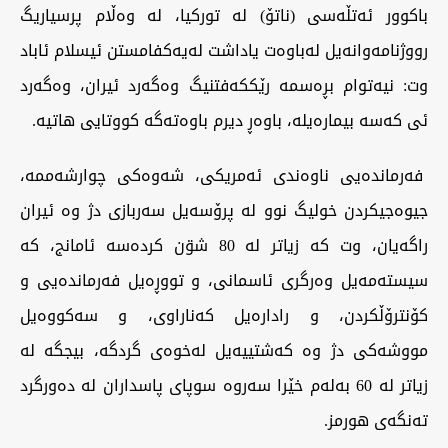
باکوور ئەتڵەسی (ناتۆ) لە تورکیا، لە وەڵام پرسیاریگ
رووژنامەوانەیل لەباوەت یاداشت لەیەکفامستن ئیسلام ئاباد
وت: نیەتوام بڕەسمە رێککەفتنیگ وەگەرد ئیران، وەگەرد
ئی کەسە بیمارەیلە، باوەڕ دیرم باوەتەگە کووتایی هاتیە.
فەرماندەیی ناوەندی ئەمریکی، شەوەکی چوارشەممە،
جیوەجیکردن خولیگ نوو لە پرۆسەیل سەربازی دژ وە ئیران
راگەیان، وت کە زیاتر لە 80 شۊن کردەسە ئامانج، کە
سیستەمەیل وەرگری ئاسمانی، و تووڕەیل فەرماندەیی و
کۆنترۆڵکردن، و رادارەیل کەناراوی، و سەکووەیل
مووشەکی دژ وە کەشتییەیل لەخوەی گردگە، بیجگە لە
زیاتر لە 60 بەلەم خێرا سەروە سوپای پاسداران لە دەورگرد
تەنگەی هورمز.