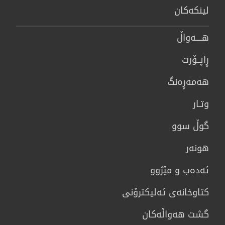
لینكەكان
هــــه‌واڵ
ڕاپــۆرت
هه‌مه‌ڕه‌نگ
وتـار
گوڵ سوو
هونه‌ر
ئەدەب و مێژوو
كتاوخانه‌ی ئه‌ليكترۆنی
گشت هەواڵەکان