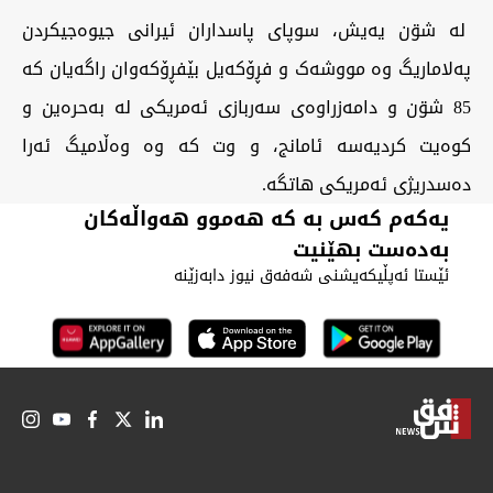
لە شۊن یەیش، سوپای پاسداران ئیرانی جیوەجیکردن
پەلاماریگ وە مووشەک و فڕۆکەیل بێفڕۆکەوان راگەیان کە
85 شۊن و دامەزراوەی سەربازی ئەمریکی لە بەحرەین و
کوەیت کردیەسە ئامانج، و وت کە وە وەڵامیگ ئەرا
دەسدریژی ئەمریکی هاتگە.
یەکەم کەس بە کە هەموو هەواڵەکان
بەدەست بهێنیت
ئێستا ئەپڵیکەیشنی شەفەق نیوز دابەزێنە