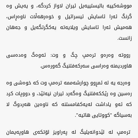
مووشەکییە بالیستییەیل ئیران لاواز کردگە، و یەیش وە
گرنگ ئەرا ئاسایش ئیسرائیل و خوەرهەڵات ناوەڕاس،
هەمیش ئەرا ئاسایش ویلایەتە یەکگرتگەیل و جەهان
زانست.
رووتە وەرەو ترەمپ چگ و وت: ئەوەگ وەدەسی
هاوردیمنە وەراسی سەرکەفتنیگ گەورەس.
وەرجە یە لە ئمڕوو چوارشەممە ترەمپ وت کە خوەشی وە
رەسین وە رێککەفتنیگ وەگەرد ئیران نیەتێد، و دووپات کرد
کە ئەو یاداشت لەیەکفامستنە کە ناوەین هەردوگ لا
بەسیاگە "کووتایی هاتیە".
ترەمپ لە لێدوانەیلیگ لە پەراویز لۊتکەی هاوپەیمان