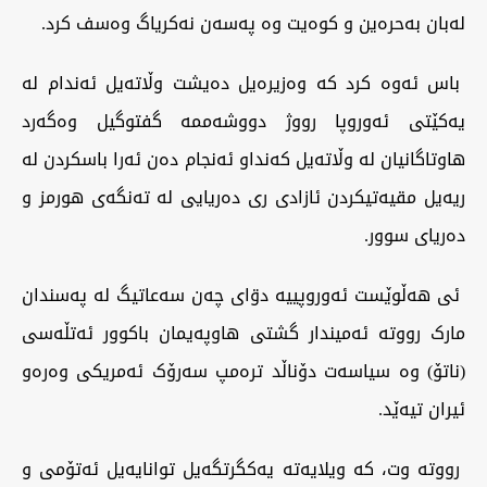
لەبان بەحرەین و کوەیت وە پەسەن نەکریاگ وەسف کرد.
باس ئەوە کرد کە وەزیرەیل دەیشت وڵاتەیل ئەندام لە
یەکێتی ئەوروپا رووژ دووشەممە گفتوگیل وەگەرد
هاوتاگانیان لە وڵاتەیل کەنداو ئەنجام دەن ئەرا باسکردن لە
ریەیل مقیەتیکردن ئازادی ری دەریایی لە تەنگەی هورمز و
دەریای سوور.
ئی هەڵوێست ئەوروپییە دۊای چەن سەعاتیگ لە پەسندان
مارک رووتە ئەمیندار گشتی هاوپەیمان باکوور ئەتڵەسی
(ناتۆ) وە سیاسەت دۆناڵد ترەمپ سەرۆک ئەمریکی وەرەو
ئیران تیەێد.
رووتە وت، کە ویلایەتە یەکگرتگەیل توانایەیل ئەتۆمی و