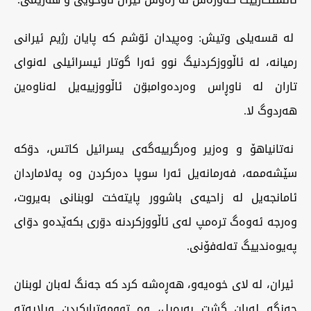
لە قسەیلی وتیش: وەپیدان ئۊشم کە پایان رژیم ئیرانی
رمیانە، لە ئاڵووزکردنیگ نوو ئەرا گوتار ئیسرائیلی لەنوای
تاران لە ناوڕاس وەردەوامبۊن ئاڵووزییەیل لەناوەین
هەردوگ لا.
نەتانیاهۆ و وەزیر وەرگرییەگەی یسرائیل کاتس، دۊکە
سێشەممە، فەرمانەیل ئەرا سوپا دەرکردن وە پەلاماردان
ئامانجەیل لە زاحیەی باشوور پایتەخت لوبنانی بەیروت،
وەرجە ئەوەگ ترەمپ لەی ئاڵووزکردنە دۊری بکەێدەو دۊای
پەیوەندییگ تەلەفۆنی.
ئیران، لە لای خوەیەو، هەڕەشە کرد کە جەنگ لەبان لوبنان
جەنگە لەبان گشت بەرەیل، وە توومەتبارکردن ویلایەتە