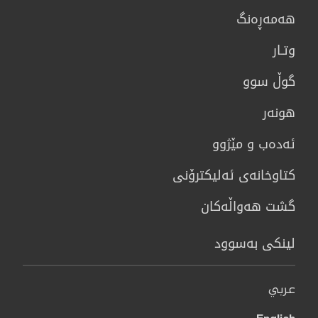
هه‌مه‌ڕه‌نگ
وتـار
گوڵ سوو
هونه‌ر
ئەدەب و مێژوو
كتاوخانه‌ی ئه‌ليكترۆنی
گشت هەواڵەکان
لینکی بەسوود
عربي