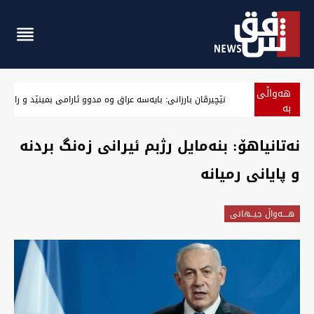
هەواڵی
نێچیرڤان بارزانی: بایەسە عراق وە مدوو ئارامی بمینێد و رازی
بە
پەلە
نەتانیاهۆ: بنەمايل رژبم ئیرانی زەنگ بردنە
و پایانی رمیانە
هــــه‌واڵ جیــهانى