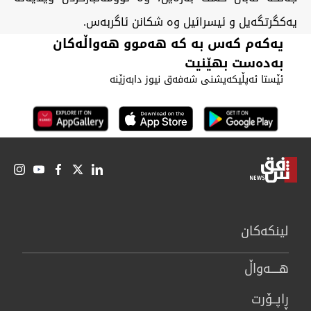
یەکگرتگەیل و ئیسرائیل وە شکانن ئاگربەس.
یەکەم کەس بە کە هەموو هەواڵەکان
بەدەست بهێنیت
ئێستا ئەپڵیکەیشنی شەفەق نیوز دابەزێنە
لینكەكان
هــــه‌واڵ
ڕاپــۆرت