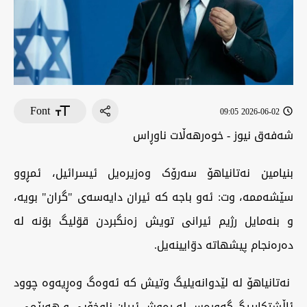
Font
2026-06-02 09:05
شەفەق نیوز - خوەرهەڵات ناوڕاس
بنیامین نەتانیاهۆ سەرۆک وەزیرەیل ئیسرائیل، ئمڕوو
سێشەممە، وت: ئەو باجە کە ئیران دایەسەی "گران" بویە،
و بنەمايل رژیم ئیرانی تویش زەنگبردن قۊلیگ بۊنە لە
دەرەنجام پیشهاتە دۊایینەیل.
نەتانیاهۆ لە لێدوانەیلیگ وتیش کە ئەوەگ وەڕیەوە چوود
ئاڵشتکارییگ گەورەس لە رەوش ئیران ناوخۆیی و هەرێمی.