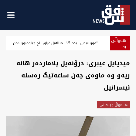
هەواڵی
"قوربانیەیل بيدەنگ".. مناڵەیل عراق باج جیاوەبۊن دەن
بە
پەلە
ميديایل عیبری: درۆنەیل پلاماردەر هانە
ریەو وە ماوەی چەن ساعەتیگ رەسنە
ئیسرائیل
هــــه‌واڵ جیــهانى