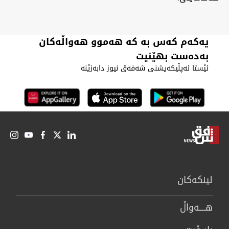
یەکەم کەس بە کە هەموو هەواڵەکان
بەدەست بهێنیت
ئێستا ئەپڵیکەیشنی شەفەق نیوز دابەزێنە
لینكەكان
هــــه‌واڵ