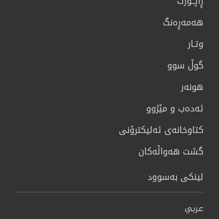
ڕاپــۆرت
هه‌مه‌ڕه‌نگ
وتـار
گوڵ سوو
هونه‌ر
ئەدەب و مێژوو
كتاوخانه‌ی ئه‌ليكترۆنی
گشت هەواڵەکان
لینکی بەسوود
عربي