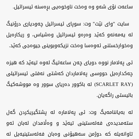
ساعەت نۆی شەو وە وەخت ناوخوەیی بڕەسنە ئیسرائیل.
سایت "وای نێت" وت: سوپای ئیسرائیل چەودیاری درۆنیگ
لە یەمەنەو کەێد وەرەو ئیسرائیل وەشیاس، و ریکارەیل
وەخوارخستنی ئەوەسا وەخت نزیکەوبوینی جیوەجی کەێد.
ئی پەلامار نووە دویای چەن ساعەتیگ لەوە تیەێد کە هیزە
چەکدارەیل حووسی پەلاماردان کەشتی نەفتی ئیسرائیلی
(SCARLET RAY) لە باکوور دەریای سوور وە مووشەکیگ
بالیستی راگەیان.
لە بەیاننامەیگ وت: ئی پەلامارە لە پشتگیریکردن گەل
ستەمدیدەی فەلەستینی تیەێد و وەڵامدان لەبان ئەو
تاوانەیلە کە دوژمن سەهیۆنی وەبان فەلەستینیەیل لە