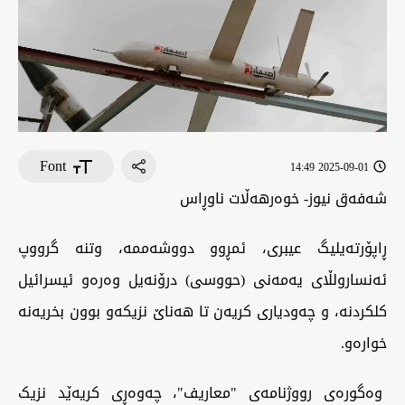
Font
2025-09-01 14:49
شەفەق نيوز- خوەرھەڵات ناوڕاس
ڕاپۆرتەیلیگ عیبری، ئمڕوو دووشەممە، وتنە گرووپ
ئەنسارولڵای یەمەنی (حووسی) درۆنەیل وەرەو ئیسرائیل
کلکردنە، و چەودیاری کریەن تا هەناێ نزیکەو بوون بخریەنە
خوارەو.
وەگورەی رووژنامەی "معاريف"، چەوەڕی کریەێد نزیک