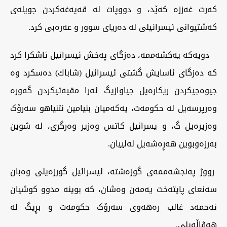
کەرت غەززە کەێد، و دووپات لە قەیەغەکردن جویلەی
کەشتیوانی ئیسرائیلی لە دەریای سوور و عەرەبی کرد.
دویەکە یەکشەممە، دەزگای پەخش ئیسرائیل ئاشکرا کرد
کە دەزگای ئاسایش گشتی ئیسرائیل (شاباك) دەسکرد وە
جیوەجیکردن ریکارەیل جیاوازیگ ئەرا مقیەتیکردن گەورە
وەرپرسەیل لە حکومەت، یەکەمیان بنیامین نتنیاهو سەرۆک
وەزیرەیل گ، و یسرائیل کاتس وەزیر وەرگری، لە شوین
بەرزەوبوین هەڕەشەیل لەلییان.
رووژ پەنجشەممەی گوزەشتە، ئیسرائیل گورزەیلی وەبان
سەنعای پایتەخت یەمەن وەشان، کە بوینە مدوو کوشیان
ئەحمەد غالب رەهەوی سەرۆک حکومەت و بڕیگ لە
هەڤاڵەیلی.