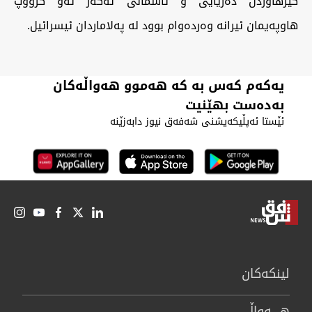
گیرهاوردن دەریایی و ئاسمانی ئەگەر ئەو گرووپ
هاوپەیمان ئیرانە وەردەوام بوود لە پەلاماردان ئیسرائیل.
یەکەم کەس بە کە هەموو هەواڵەکان
بەدەست بهێنیت
ئێستا ئەپڵیکەیشنی شەفەق نیوز دابەزێنە
لینكەكان
هــــه‌واڵ