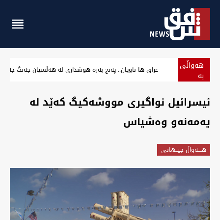
هەواڵی
عراق ها ناویان.. پەنج بەرە هوشداری لە هەڵسیان جەنگ جەه
بە
پەلە
ئیسرائیل نواگیری مووشەکیگ کەێد لە
یەمەنەو وەشیاس
هــــه‌واڵ جیــهانى