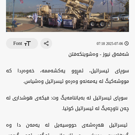
Font
2025-07-06 07:18
شەفەق نيوز - وەشوینکەفتن
سوپای ئیسرائیل، ئمڕوو یەکشەممە، خەوەردا کە
مووشەکیگ لە یەمەنەو وەرەو ئیسرائیل وەشیاس.
سوپای ئیسرائیل لە بەیاننامەیگ وت: فیکەی هوشداری لە
چەن ناوچەیگ لە ئیسرائیل کوتیا.
ئیسرائیل هەڕەشەی حووسیەیل لە یەمەن دا وە