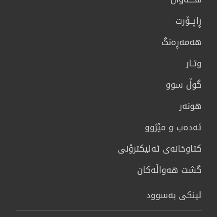
ڕاپــۆرت
هه‌مه‌ڕه‌نگ
وتـار
گوڵ سوو
هونه‌ر
ئەدەب و مێژوو
كتاوخانه‌ی ئه‌ليكترۆنی
گشت هەواڵەکان
لینکی بەسوود