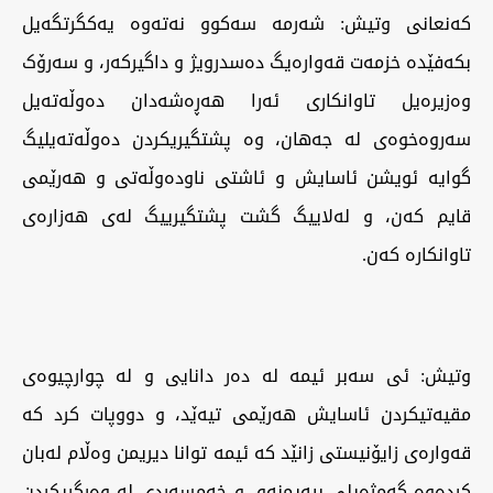
کەنعانی وتیش: شەرمە سەکوو نەتەوە یەکگرتگەیل
بکەفێدە خزمەت قەوارەیگ دەسدرویژ و داگیرکەر، و سەرۆک
وەزیرەیل تاوانکاری ئەرا هەڕەشەدان دەوڵەتەیل
سەروەخوەی لە جەهان، وە پشتگیریکردن دەوڵەتەیلیگ
گوایە ئویشن ئاسایش و ئاشتی ناودەوڵەتی و هەرێمی
قایم کەن، و لەلاییگ گشت پشتگیرییگ لەی هەزارەی
تاوانکارە کەن.
وتیش: ئی سەبر ئیمە لە دەر دانایی و لە چوارچیوەی
مقیەتیکردن ئاسایش هەرێمی تیەێد، و دووپات کرد کە
قەوارەی زایۆنیستی زانێد کە ئیمە توانا دیریمن وەڵام لەبان
کردەوە گەمژەیلی بیەیمنەو، و خەمسەردی لە وەرگریکردن