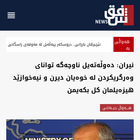
هەواڵی
نێچیرڤان بارزانی.. دروسکەر پیەڵەیل لە مەوقەی راسگانی
بە
پەلە
ئیران: دەوڵەتەیل ناوچەگە توانای
وەرگریکردن لە خوەیان دیرن و نیەخوازێد
هیزەیلمان کل بکەیمن
هــــه‌واڵ جیــهانى