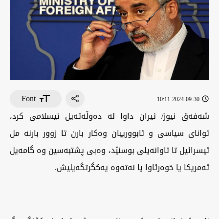
Font
2024-09-30 10:11
شەفەق نیوز/ ئیران داوا لە دەوڵەتەیل ئیسلامی کرد،
توانای سیاسی و ئابوورییان وەکار بارن تا زوور بارنە مل
ئیسرائیل تا تاوانەیلی بوسنێد، وەبی پشتبەسین وە گامەیل
ئەمریکا یا خوەرئاوا یا نەتەوە یەکگرتگەیلیش.