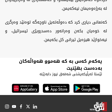
لە بەرژەوەیمان نیەکەیمن.
کەنعانی دیاری کرد کە دەوڵەتەیل ناوچەگە توەنێد وەرگری
لە خوەیان بکەن وەرانەور دەسدرویژی ئیسرائیل، و
نیەخوازێد هیزەیل ئیرانی کل بکەیمن.
یەکەم کەس بە کە هەموو هەواڵەکان
بەدەست بهێنیت
ئێستا ئەپڵیکەیشنی شەفەق نیوز دابەزێنە