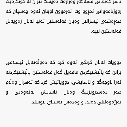
ناسر کەنعانی قسەکەر وەزارەت دەیشت ئیران لە کۆنگرەیگ
رووژنامەوانی ئمڕوو وت: ئەزموون لوبنان ئەوە چەسپان کە
هەڕەشەی ئیسرائیل وەبان فەلەستین تەنیا لەبان زەویەیل
فەلەستین نییە.
دووپات لەبان گرنگی ئەوە کرد کە دەوڵەتەیل ئیسلامی
بزانن کە پاڵپشتیکردن مافەیل گەل فەلەستین پاڵپشتیکردنە
ئەرا ناوچەگە و ئاسایشی، دووپاتیش کرد کە تەهران وەڵام
هەر دەسدرویژییگ وەبان ئاسایش نەتەوەیی و
بەرژەوەنیلی دەێد، و وەدەس بەسیای نیوسێد.