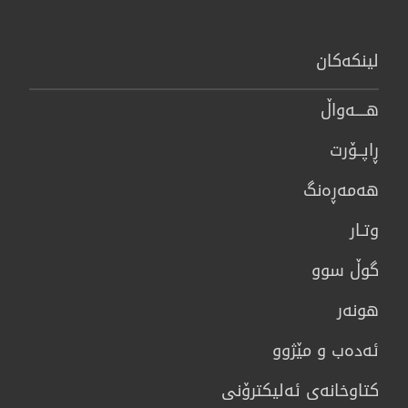
لینكەكان
هــــه‌واڵ
ڕاپــۆرت
هه‌مه‌ڕه‌نگ
وتـار
گوڵ سوو
هونه‌ر
ئەدەب و مێژوو
كتاوخانه‌ی ئه‌ليكترۆنی