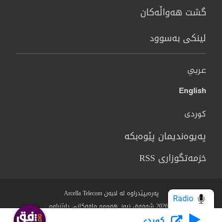
گشت هەواڵەکان
لینکی بەسوود
عربي
English
کوردی
پەیوەندیمان پێوەبکە
خزمەتگوزاری RSS
پەرەیپێدراوە لە لایەن Arcella Telecom
Radio
© 2026 شەفەق نیوز. هەموو مافەکانی پارێزراوە.
كوردى
Who we Are?
مەرج و رێساکان
سیاسەتی پاراستنی نهێنی