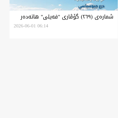
‏شمارەی (٢٦٩) گۆڤاری "فەیلی" هاتەدەر
2026-06-01 06:14