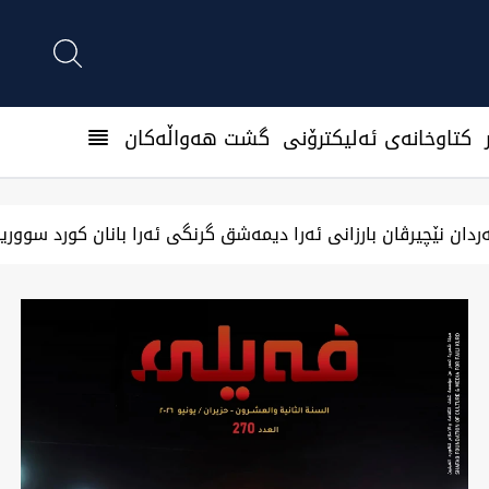
كتاوخانه‌ی ئه‌ليكترۆنی
گشت هەواڵەکان
 جیگیربوینی لە هەولێر وەگەرد بەسیان بۆرسەیل