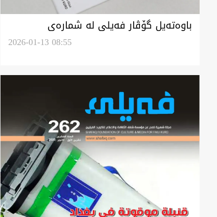
باوەتەیل گۆڤار فەیلی لە شمارەی
"دووسەد و شەس و چوار"ی
2026-01-13 08:55