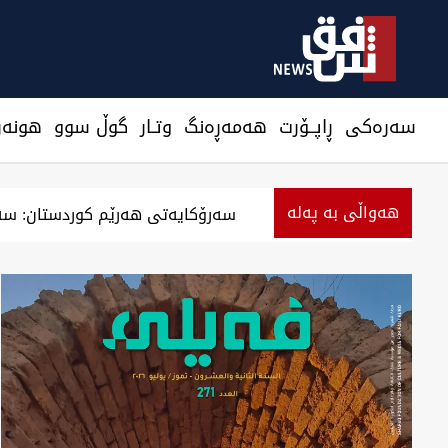
سەرەکی
ڕاپــۆرت
هه‌مه‌ڕه‌نگ
وتـار
گوڵ سوو
هونه‌ر
هەواڵی بە پەلە
‏بەرزەوبوین نرخ دۆلار لە بەغداد و