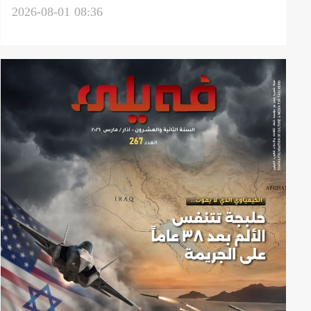
گۆڤار فەیلی
2026-08-01 08:36