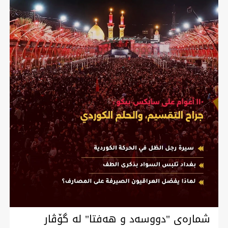
شمارەی "دووسەد و هەفتا" لە گۆڤار