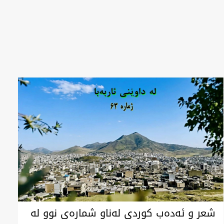
شعر و ئەدەب کوردی لەناو شمارەی نوو لە