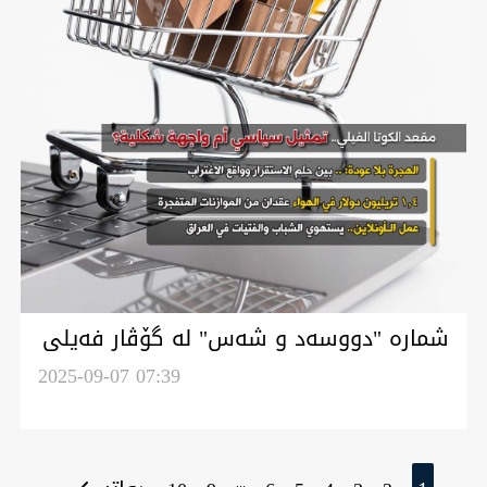
شمارە "دووسەد و شەس" لە گۆڤار فەیلی
2025-09-07 07:39
...