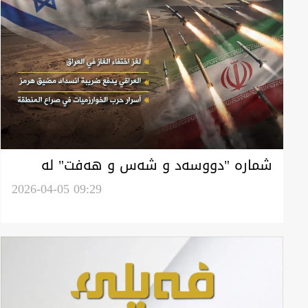
شمارە "دووسەد و شەس و هەفت" لە
گۆڤار فەیلی
2026-04-05 09:29