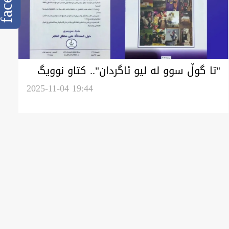
"تا گوڵ سوو لە لیو ئاگردان".. کتاو نوویگ
نویسەر ماجد سورەميري چاپ کریا
2025-11-04 19:44