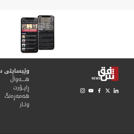
وێبسایتی 
هــــه‌واڵ
ڕاپــۆرت
هه‌مه‌ڕه‌نگ
وتـار