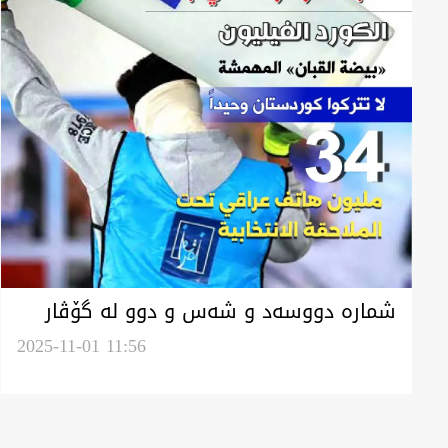
شمارە دووسەد و شەس و دوو لە گۆڤار
فەیلی
2025-11-01 11:56