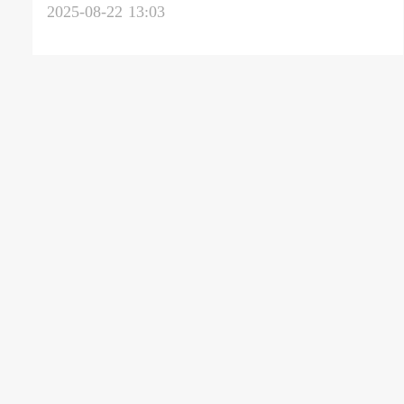
داوێنی ئەربابا
2025-08-22 13:03