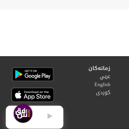
زمانەکان
عربي
English
كوردى
كوردى