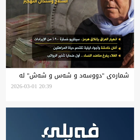
شمارەی "دووسەد و شەس و شەش" لە
گۆڤار فەیلی
2026-03-01 20:39