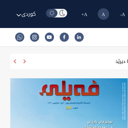
کوردی
A+
A
A-