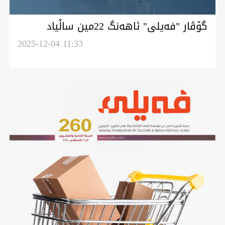
گۆڤار "فەيلی" ئاهەنگ 22مین ساڵیاد
کاروان دویرودرویژ خوەی کەێد
2025-12-04 11:33