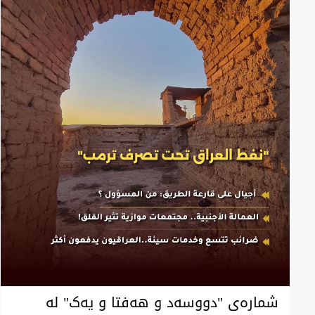
شمارەی "دووسەد و هەفتا و یەک" لە