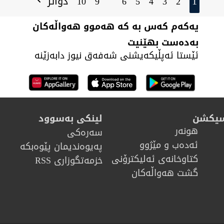
1
دواتر
10
9
6
5
4
3
2
یەکەم کەس بە کە هەموو هەواڵەکان
بەدەست بهێنیت
ئێستا ئەپڵیکەیشنی شەفەق نیوز دابەزێنە
سیکشن
لینکی بەسوود
هونه‌ر
سەرەکی
ئەدەب و مێژوو
پەیوەندیمان پێوەبکە
كتاوخانه‌ی ئه‌ليكترۆنی
خزمەتگوزاری RSS
گشت هەواڵەکان