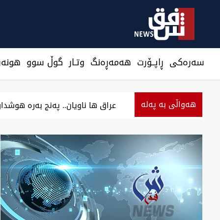
سەرەکی
ڕاپــۆرت
هه‌مه‌ڕه‌نگ
وتـار
گوڵ سوو
هونه‌ر
هەواڵی بە پەلە
قوربانیەیل بيدەنگ".. مناڵەیل عراق باج جیاوەبۊن دەن