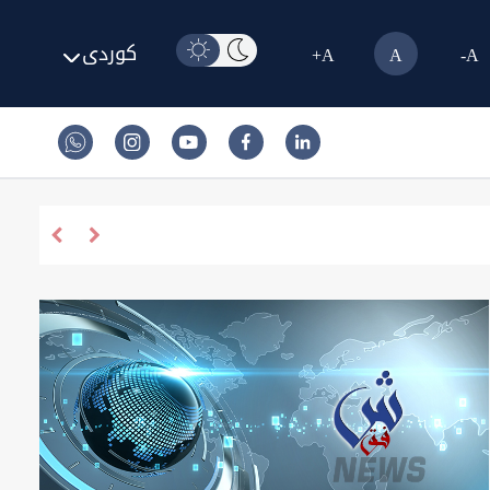
کوردی
A+
A
A-
عراق ها نا