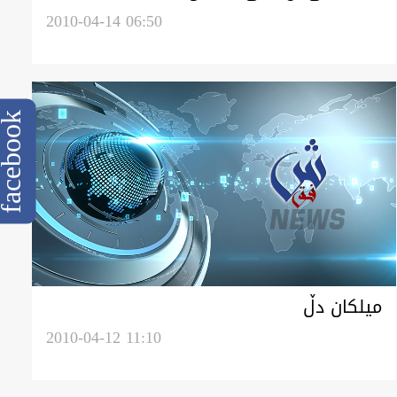
2010-04-14 06:50
cebook
میلکان دڵ
2010-04-12 11:10