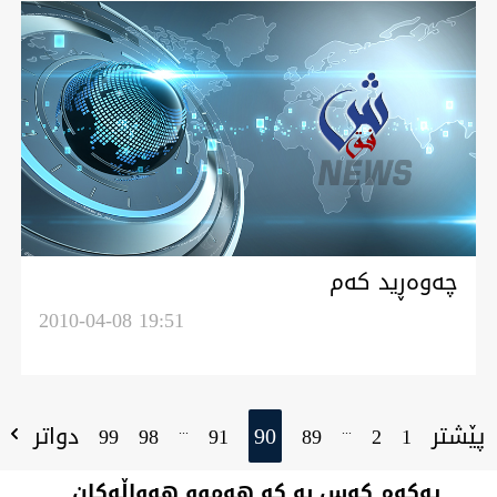
چه‌وه‌ڕيد كه‌م
2010-04-08 19:51
پێشتر
90
دواتر
...
...
99
98
91
89
2
1
یەکەم کەس بە کە هەموو هەواڵەکان