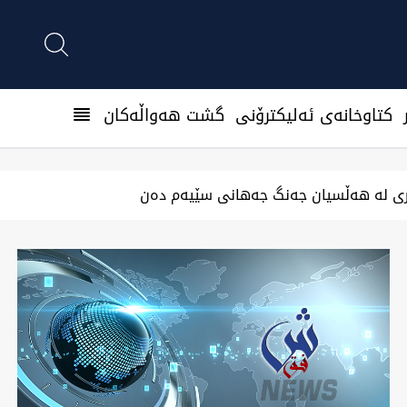
كتاوخانه‌ی ئه‌ليكترۆنی
گشت هەواڵەکان