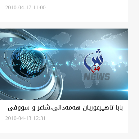
2010-04-17 11:00
بابا تاهيرعوريان هه‌مه‌دانى،شاعر و سووفى
و ده‌وريش شاعره‌يل كوردزووان
2010-04-13 12:31