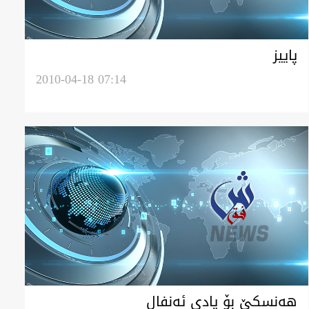
پاییز
2010-04-18 07:14
هه‌نسکێ بۆ یادی ئه‌نفال