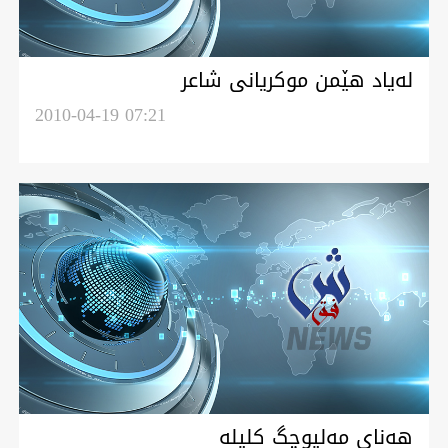
له‌ياد هێمن موكريانی شاعر
2010-04-19 07:21
هه‌نای مه‌لیوچگ کلیله