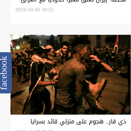
2019-10-30 10:53
cebook
ذي قار.. هجوم على منزلي قائد بسرايا