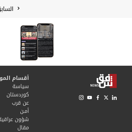
الساب
أقسام المو
سیاسة
كوردستان
عن قرب
أمـن
شؤون عراقية
مقال