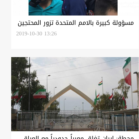
مسؤولة كبيرة بالامم المتحدة تزور المحتجين
بساحة التحرير عبر "التك تك"
2019-10-30 13:26
محطة: إيران تغلق معبراً حدودياً مع العراق