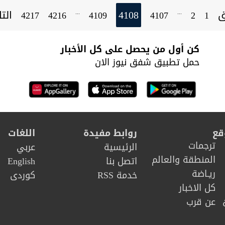
ق
4108
الت
...
...
4217
4216
4109
4107
2
1
كن أول من يحصل على كل الأخبار
حمل تطبيق شفق نيوز الان
قع
روابط مفيدة
اللغات
ترجمات
الرئيسية
عربي
المنطقة والعالم
اتصل بنا
English
ريـاضة
خدمة RSS
كوردى
كل الاخبار
عن قرب