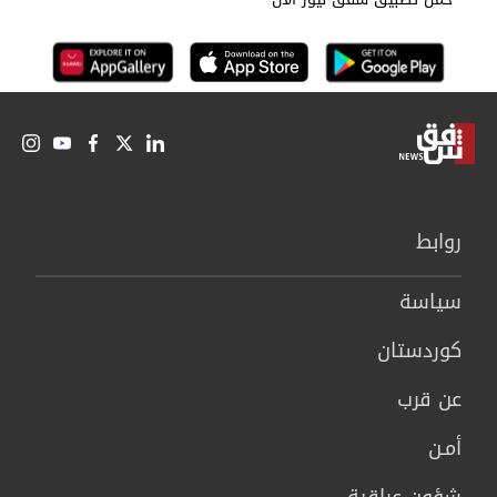
روابط
سیاسة
كوردستان
عن قرب
أمـن
شؤون عراقية