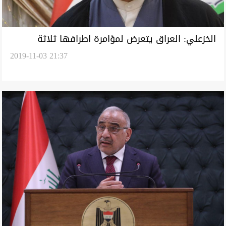
الخزعلي: العراق يتعرض لمؤامرة اطرافها ثلاثة
2019-11-03 21:37
واموالها اماراتية.. وهذا هدفها