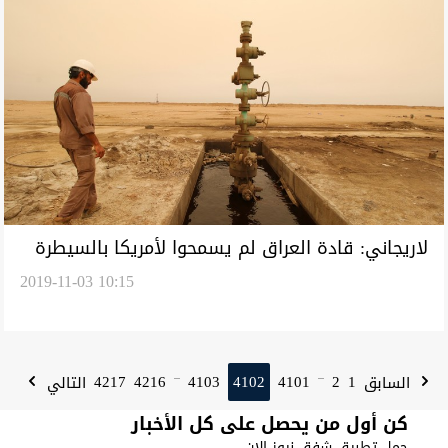
لاريجاني: قادة العراق لم يسمحوا لأمريكا بالسيطرة
2019-11-03 10:15
على النفط
4217
4216
4103
4102
4101
2
1
السابق
التالي
...
...
كن أول من يحصل على كل الأخبار
حمل تطبيق شفق نيوز الان