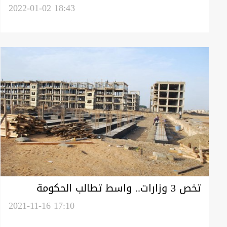
تعطيل دوامها بذكرى اغتيال "المهندس-
2022-01-02 18:43
سليماني"
تخص 3 وزارات.. واسط تطالب الحكومة
المركزية بحسم ملف المشاريع المتلكئة
2021-11-16 17:10