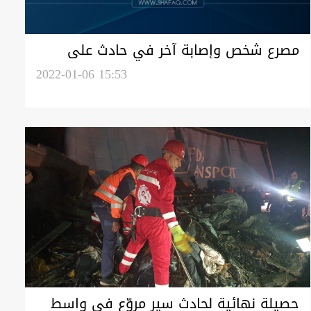
مصرع شخص وإصابة آخر في حادث على
طريق بغداد-واسط
2022-01-06 15:53
حصيلة نهائية لحادث سير مروّع في واسط