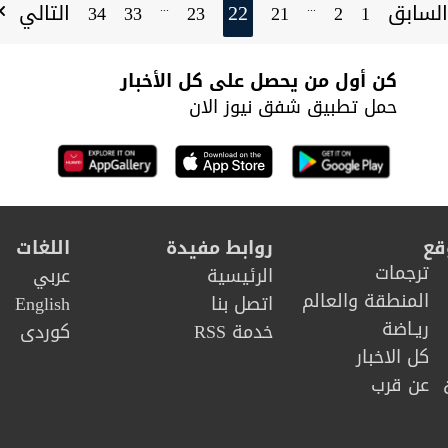
لسابق
22
التالي
...
...
34
33
23
21
2
1
كن أول من يحصل على كل الأخبار
حمل تطبيق شفق نيوز الان
قع
روابط مفيدة
اللغات
ترجمات
الرئيسية
عربي
المنطقة والعالم
اتصل بنا
English
ريـاضة
خدمة RSS
كوردى
كل الاخبار
عن قرب