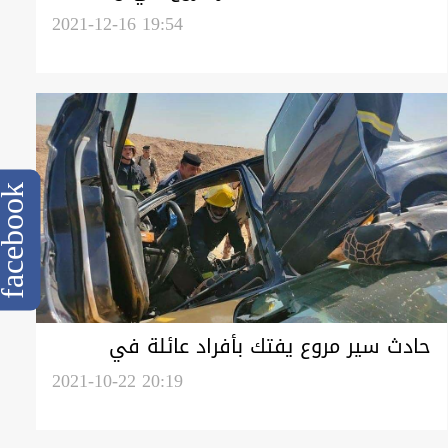
2021-12-16 19:54
cebook
حادث سير مروع يفتك بأفراد عائلة في
واسط
2021-10-22 20:19