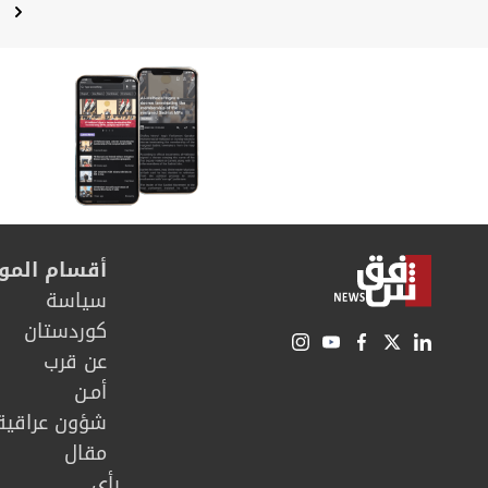
ا
أقسام المو
سیاسة
كوردستان
عن قرب
أمـن
شؤون عراقية
مقال
رأي