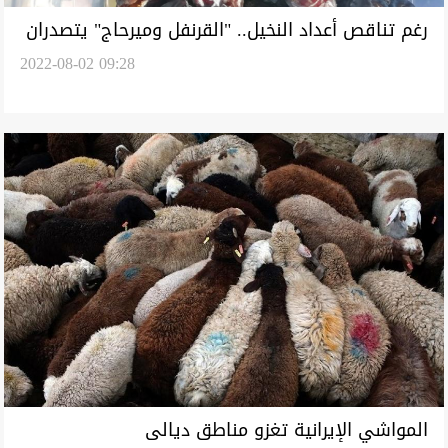
رغم تناقص أعداد النخيل.. "القرنفل وميرحاج" يتصدران
2022-08-02 09:28
صنوف التمور النادرة في ديالى
المواشي الإيرانية تغزو مناطق ديالى