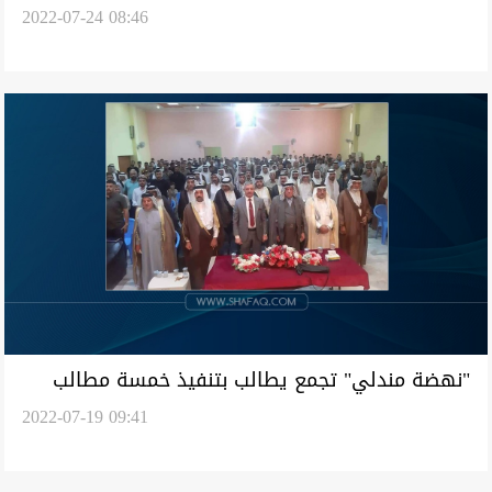
2022-07-24 08:46
"نهضة مندلي" تجمع يطالب بتنفيذ خمسة مطالب
2022-07-19 09:41
لإحياء "بلدة منكوبة" ديمغرافيا