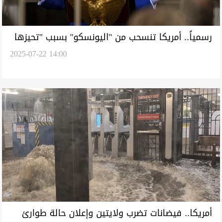
رسمياً.. أمريكا تنسحب من "اليونسكو" بسبب "تحيزها
2025-07-22 14:00
السياسي"
‏أمريكا.. فيضانات تضرب ولايتين وإعلان حالة طوارئ