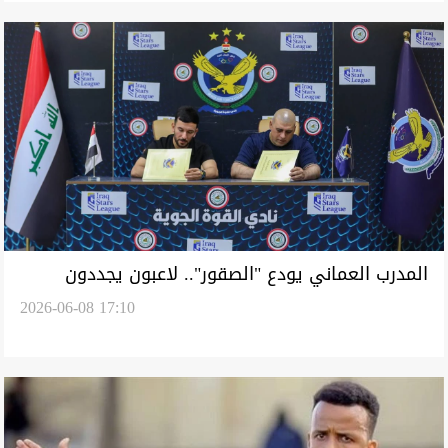
المدرب العماني يودع "الصقور".. لاعبون يجددون
2026-06-08 17:10
عقودهم وآخرون يغادرون في القوة الجوية