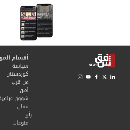
أقسام المو
سیاسة
كوردستان
عن قرب
أمـن
شؤون عراقية
مقال
رأي
منوعات