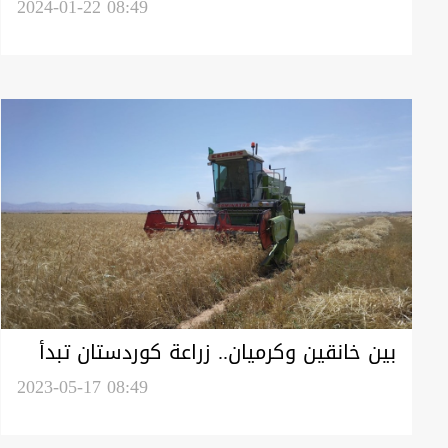
كوردستان يحظر استيراد الطماطم إلى
2024-01-22 08:49
إشعار آخر
بين خانقين وكرميان.. زراعة كوردستان تبدأ
حصاد القمح
2023-05-17 08:49