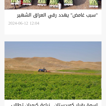
"سبب غامض" يهدد رقي العراق الشهير
بالانقراض خلال خمس سنوات.. صور
2024-06-12 12:04
اسوة بقرار كوردستان.. زراعة كرميان تطالب