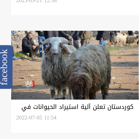
من الحمى النزفية
2023-05-21 12:38
cebook
كوردستان تعلن آلية استيراد الحيوانات في
ظل مواجهة "النزفية"
2022-07-05 11:54