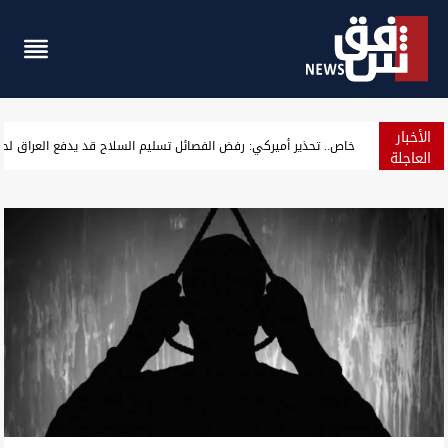
الأخبار
النفط يقفز 4% مع تراجع آمال فتح مضيق هرمز
العاجلة