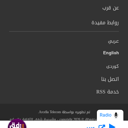
عن قرب
روابط مفيدة
عربي
English
کوردی
اتصل بنا
خدمة RSS
تم تطويره بواسطة Arcella Telecom.
Radio
جميع الحقوق محفوظة © copyright 2026 - مؤسسة شفق للثقافة والاعلام
عربي
من نحن؟
البنود والشروط
سياسة الخصوصية