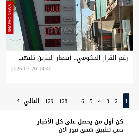
رغم القرار الحكومي.. أسعار البنزين تلتهب
في كوردستان (صور)
2026-07-20 14:40
1
التالي
...
129
128
6
5
4
3
2
كن أول من يحصل على كل الأخبار
حمل تطبيق شفق نيوز الان