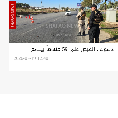
دهوك.. القبض على 59 متهماً بينهم
متورطون بجريمتي قتل واحتيال إلكتروني
2026-07-19 12:40