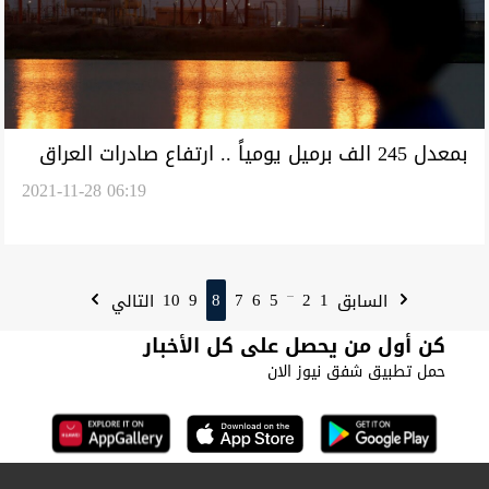
بمعدل 245 الف برميل يومياً .. ارتفاع صادرات العراق
2021-11-28 06:19
النفطية لأمريكا
10
9
8
7
6
5
2
1
السابق
التالي
...
كن أول من يحصل على كل الأخبار
حمل تطبيق شفق نيوز الان