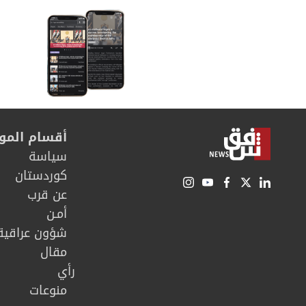
أقسام المو
سیاسة
كوردستان
عن قرب
أمـن
شؤون عراقية
مقال
رأي
منوعات