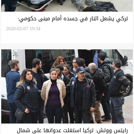
تركي يشعل النار في جسده أمام مبنى حكومي:
2020-02-07 19:34
أطفالي جائعون
رايتس ووتش: تركيا استغلت عدوانها على شمال