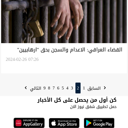
القضاء العراقي: الاعدام والسجن بحق "ارهابيين"
2024-02-26 07:26
والمؤبد لتاجري مخدرات أحدهما "أجنبي"
9
8
7
6
5
4
3
2
1
السابق
التالي
كن أول من يحصل على كل الأخبار
حمل تطبيق شفق نيوز الان