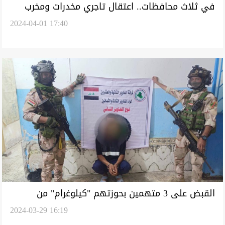
في ثلاث محافظات.. اعتقال تاجري مخدرات ومخرب
2024-04-01 17:40
"كابينة" اتصالات
القبض على 3 متهمين بحوزتهم "كيلوغرام" من
2024-03-29 16:19
المخدرات في ميسان