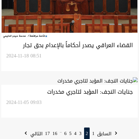
القضاء العراقي يصدر أحكاماً بالإعدام بحق تجار
2024-11-18 08:51
مخدرات بينهم امرأة أجنبية
جنايات النجف: المؤبد لتاجري مخدرات
2024-11-05 09:03
17
16
6
5
4
3
2
1
السابق
التالي
...