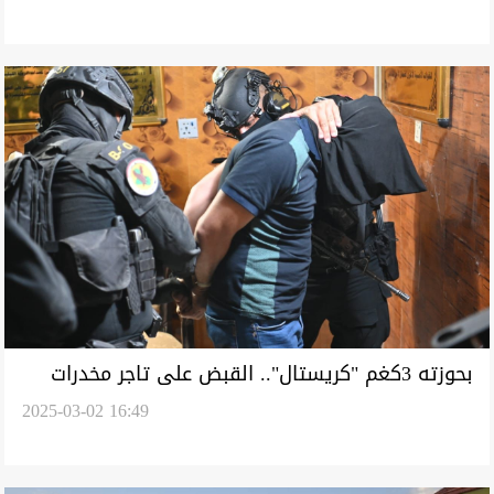
بحوزته 3كغم "كريستال".. القبض على تاجر مخدرات
2025-03-02 16:49
جنوبي العراق