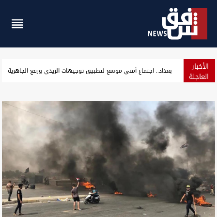
الأخبار
انفجاران جنوبي إيران وقاليباف: هجوم ضخم قادم
العاجلة