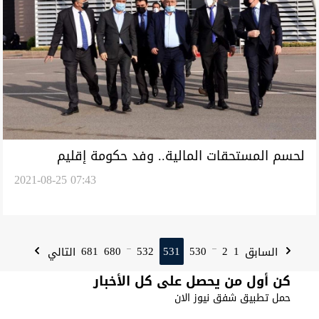
لحسم المستحقات المالية.. وفد حكومة إقليم
2021-08-25 07:43
كوردستان يزور بغداد
681
680
532
531
530
2
1
السابق
التالي
...
...
كن أول من يحصل على كل الأخبار
حمل تطبيق شفق نيوز الان