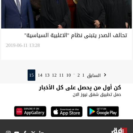
تحالف الصدر يتبنى نظام "الاغلبية السياسية"
2019-06-11 13:28
بالانتخابات و"الفتح" يجمع تواقيع لتغيير الدستور
العراقي
15
14
13
12
11
10
2
1
السابق
...
كن أول من يحصل على كل الأخبار
حمل تطبيق شفق نيوز الان