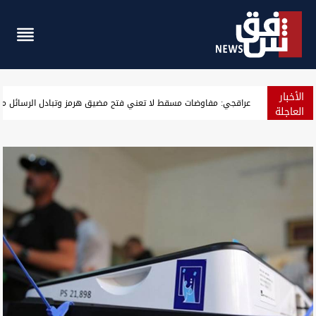
الأخبار
بعد 850 عاماً.. مسجد "بامرني" التاريخي في دهوك يعود للحياة (صور)
العاجلة