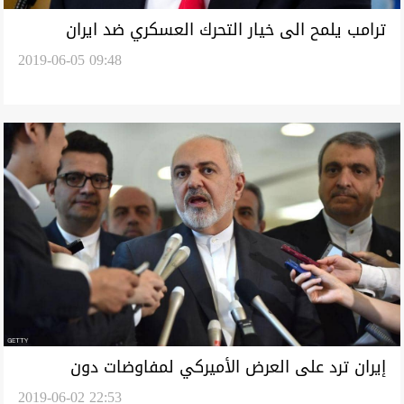
ترامب يلمح الى خيار التحرك العسكري ضد ايران
2019-06-05 09:48
إيران ترد على العرض الأميركي لمفاوضات دون
2019-06-02 22:53
شروط.. بـ"شرط"