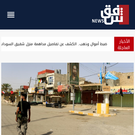
الأخبار
بالصور.. السليمانية تتوج "ملكة جمال القطط"
العاجلة