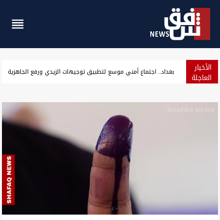
الأخبار
انفجاران جنوبي إيران وقاليباف: هجوم ضخم قادم
العاجلة