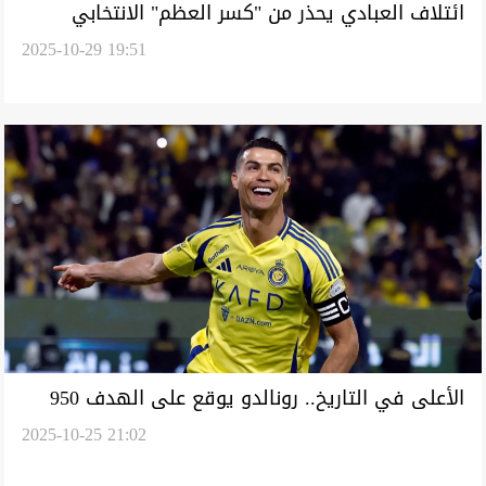
ائتلاف العبادي يحذر من "كسر العظم" الانتخابي
2025-10-29 19:51
وأزمات ما بعد الاقتراع
الأعلى في التاريخ.. رونالدو يوقع على الهدف 950
2025-10-25 21:02
خلال مسيرته (فيديو)