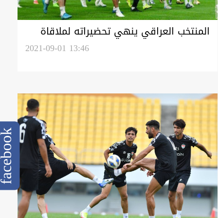
المنتخب العراقي ينهي تحضيراته لملاقاة
كوريا الجنوبية غداً الخميس
2021-09-01 13:46
cebook