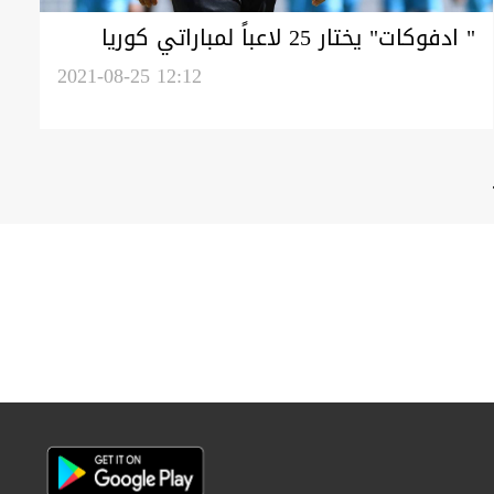
" ادفوكات" يختار 25 لاعباً لمباراتي كوريا
الجنوبية وإيران.. صورة
2021-08-25 12:12