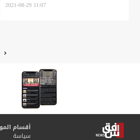
كوريا الجنوبية
2021-08-29 11:07
ا
أقسام المو
سیاسة