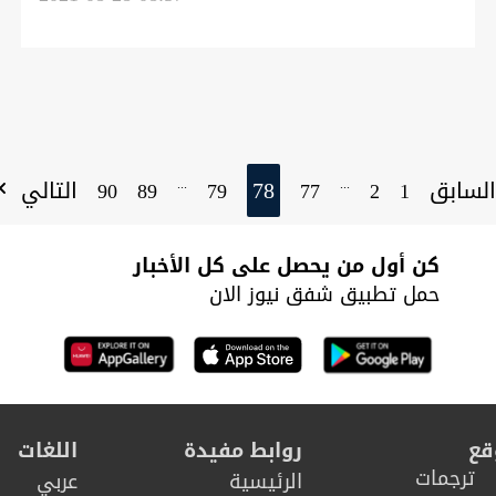
لسابق
78
التالي
...
...
90
89
79
77
2
1
كن أول من يحصل على كل الأخبار
حمل تطبيق شفق نيوز الان
قع
روابط مفيدة
اللغات
ترجمات
الرئيسية
عربي