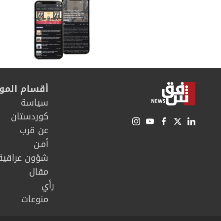
أقسام المو
سیاسة
كوردستان
عن قرب
أمـن
شؤون عراقية
مقال
رأي
منوعات