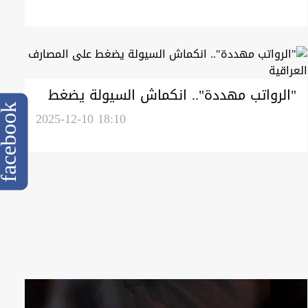
"الرواتب مهددة".. انكماش السيولة يضغط
cebook
على المصارف العراقية
2025-12-10 18:10