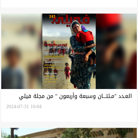
العـدد "مـئتـــان وسبعة وأربعون " من مجلة فيلي
2024-07-31 16:04