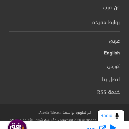
عن قرب
روابط مفيدة
عربي
English
کوردی
اتصل بنا
خدمة RSS
تم تطويره بواسطة Arcella Telecom.
Radio
جميع الحقوق محفوظة © copyright 2026 - مؤسسة شفق للثقافة والاعلام
عربي
من نحن؟
البنود والشروط
سياسة الخصوصية