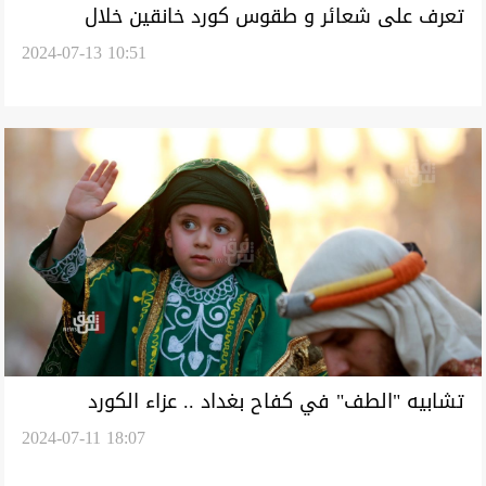
تعرف على شعائر و طقوس كورد خانقين خلال
2024-07-13 10:51
العشرة الأولى من محرم (صور)
تشابيه "الطف" في كفاح بغداد .. عزاء الكورد
2024-07-11 18:07
الفيليين يتجدد كل عام (صور)‎