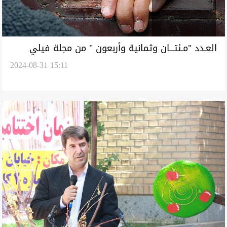
العـدد "مـئتـــان وثمانية وأربعون " من مجلة فيلي
2024-08-31 15:11