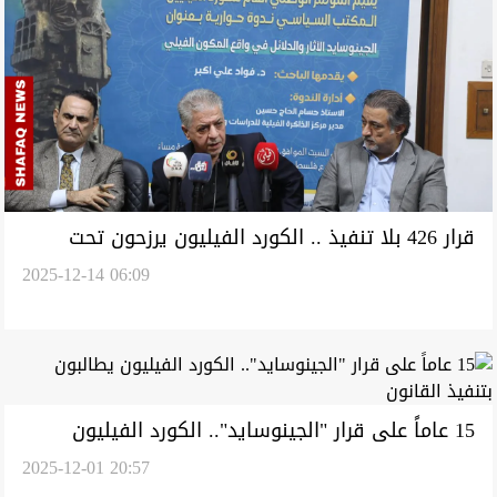
قرار 426 بلا تنفيذ .. الكورد الفيليون يرزحون تحت
2025-12-14 06:09
وطأة الأهمال الرسمي
15 عاماً على قرار "الجينوسايد".. الكورد الفيليون
2025-12-01 20:57
يطالبون بتنفيذ القانون