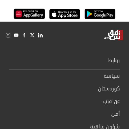
روابط
سیاسة
كوردستان
عن قرب
أمـن
شؤون عراقية