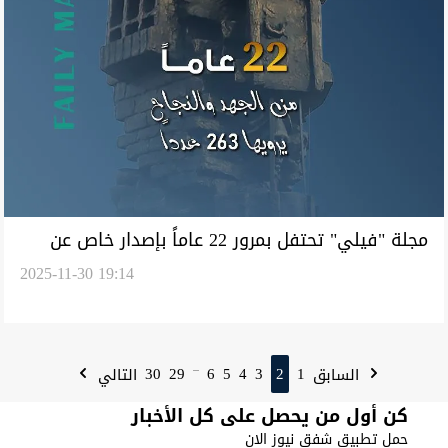
مجلة "فيلي" تحتفل بمرور 22 عاماً بإصدار خاص عن
2025-11-30 19:14
رحلتها
30
29
6
5
4
3
2
1
السابق
التالي
...
كن أول من يحصل على كل الأخبار
حمل تطبيق شفق نيوز الان