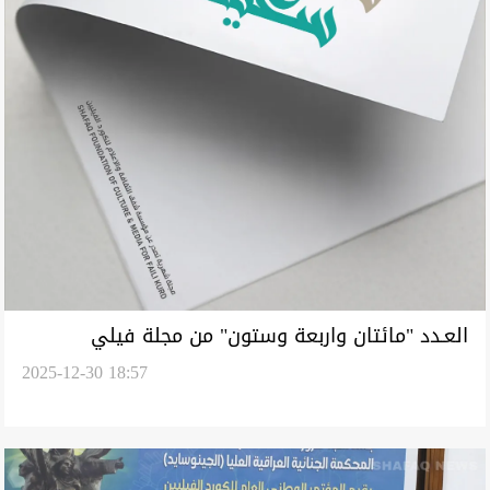
العـدد "مائتان واربعة وستون" من مجلة فيلي
2025-12-30 18:57