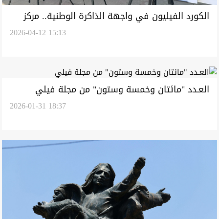
الكورد الفيليون في واجهة الذاكرة الوطنية.. مركز
2026-04-12 15:13
عراقي يوثق جرائم التطرف بمهرجان (صور)
العـدد "مائتان وخمسة وستون" من مجلة فيلي
2026-01-31 18:37