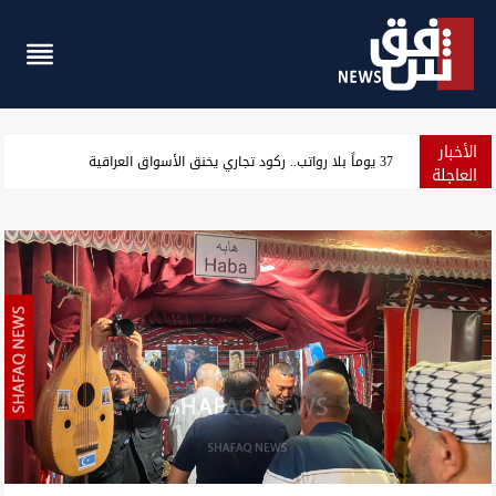
الأخبار
37 يوماً بلا رواتب.. ركود تجاري يخنق الأسواق العراقية
العاجلة