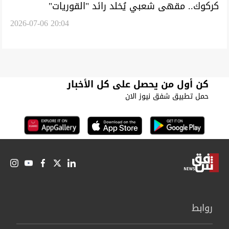
كركوك.. مقهى شعبي يُخلد رائد "القوريات"
2026-07-06 20:04
التركماني الفنان "هابه" (صور)
كن أول من يحصل على كل الأخبار
حمل تطبيق شفق نيوز الان
روابط