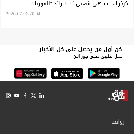
كركوك.. مقهى شعبي يُخلد رائد "القوريات"
2026-07-06 20:04
التركماني الفنان "هابه" (صور)
كن أول من يحصل على كل الأخبار
حمل تطبيق شفق نيوز الان
روابط