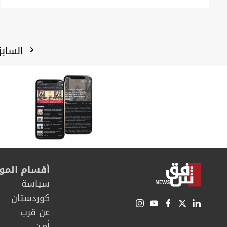
الساب
أقسام المو
سیاسة
كوردستان
عن قرب
أمـن