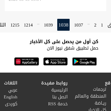
ق
1038
الت
...
...
1215
1214
1039
1037
2
1
كن أول من يحصل على كل الأخبار
حمل تطبيق شفق نيوز الان
قع
روابط مفيدة
اللغات
ترجمات
الرئيسية
عربي
المنطقة والعالم
اتصل بنا
English
ريـاضة
خدمة RSS
كوردى
كل الاخبار