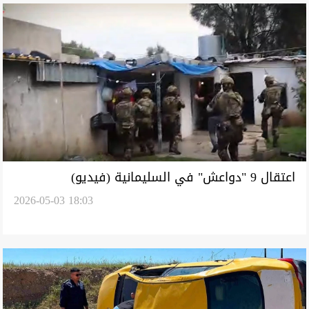
اعتقال 9 "دواعش" في السليمانية (فيديو)
2026-05-03 18:03