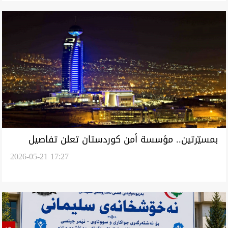
بمسيّرتين.. مؤسسة أمن كوردستان تعلن تفاصيل
2026-05-21 17:27
استهداف "زركويزلة"