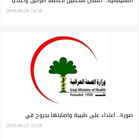
السليمانية.. اعتقال شخصين اختطفا امرأتين واعتديا
2019-06-26 14:58
عليهما جنسيا
صورة.. اعتداء على طبيبة واصابتها بجروح في
2019-06-25 20:28
السليمانية