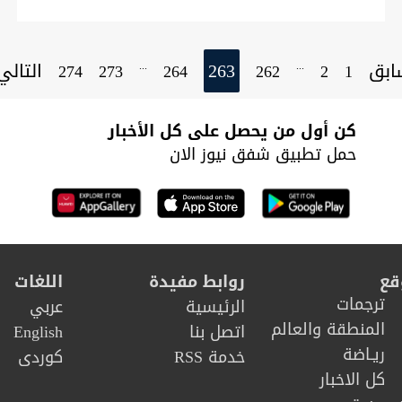
ابق
263
التال
...
...
274
273
264
262
2
1
كن أول من يحصل على كل الأخبار
حمل تطبيق شفق نيوز الان
قع
روابط مفيدة
اللغات
ترجمات
الرئيسية
عربي
المنطقة والعالم
اتصل بنا
English
ريـاضة
خدمة RSS
كوردى
كل الاخبار