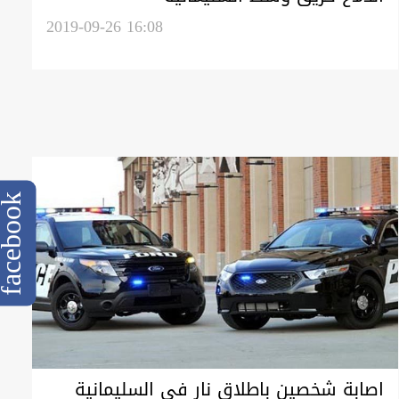
2019-09-26 16:08
cebook
اصابة شخصين باطلاق نار في السليمانية