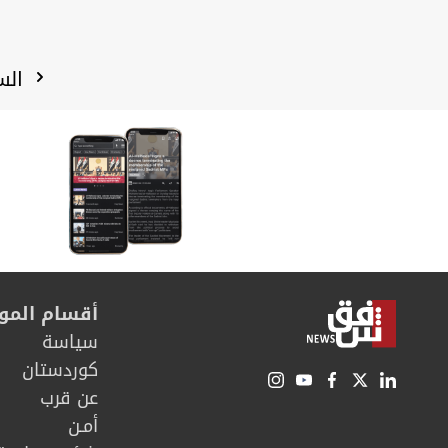
الس
أقسام المو
سیاسة
كوردستان
عن قرب
أمـن