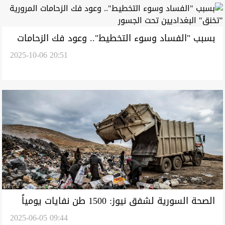
بسبب "الفساد وسوء التخطيط".. وعود فك الزحامات
2025-10-06 20:51
المرورية "تخنق" البغداديين تحت الجسور
الصحة السورية لشفق نيوز: 1500 طن نفايات يومياً
2025-06-05 09:44
وجهود لتدويرها