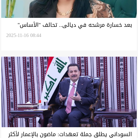
بعد خسارة مرشحه في ديالى.. تحالف "الأساس"
2025-11-16 08:44
يتلقى ضربة ثانية بانشقاق "دريا خيرالله"
السوداني يطلق جملة تعهدات: ماضون بالإعمار لأكثر