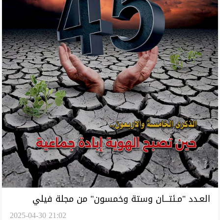
العـدد "مـئتـــان وستة وخمسون" من مجلة فيلي
2025-04-30 21:02