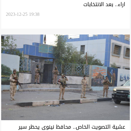
اراء.. بعد الانتخابات
2023-12-25 19:38
عشية التصويت الخاص.. محافظ نينوى يحظر سير