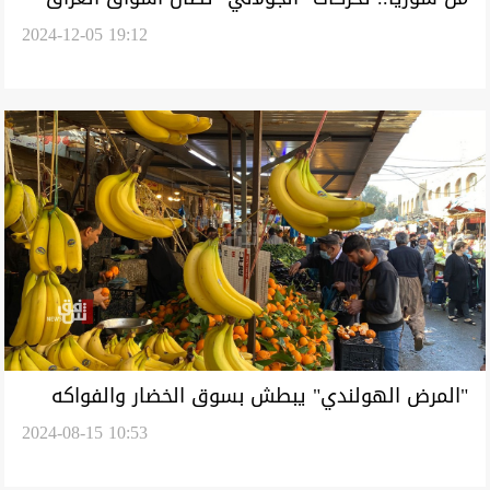
2024-12-05 19:12
"المرض الهولندي" يبطش بسوق الخضار والفواكه
2024-08-15 10:53
العراقية