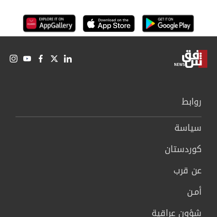
روابط
سیاسة
كوردستان
عن قرب
أمـن
شؤون عراقية