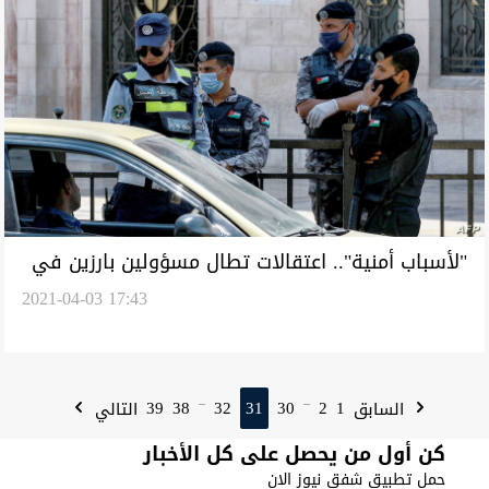
"لأسباب أمنية".. اعتقالات تطال مسؤولين بارزين في
2021-04-03 17:43
الأردن
39
38
32
31
30
2
1
السابق
التالي
...
...
كن أول من يحصل على كل الأخبار
حمل تطبيق شفق نيوز الان