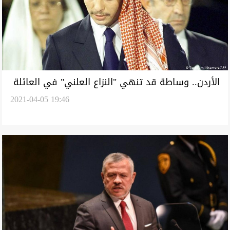
الأردن.. وساطة قد تنهي "النزاع العلني" في العائلة
2021-04-05 19:46
المالكة