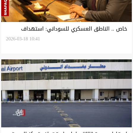
خاص .. الناطق العسكري للسوداني: استهداف
2026-03-18 10:41
كوردستان "عمل إرهابي" يستهدف إحراج الحكومة