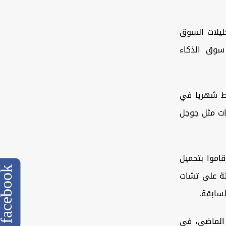
ليلات السوق
سوق الذكاء
ط شهريا في
قات مثل جوجل
اموا بتحميل
cebook
أقل ‌خمسة ⁠بالمئة على تشات
سابقة.
ن الماضي، في