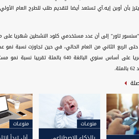
ترز ⁠بأن أوبن إيه.آي تستعد أيضا لتقديم طلب للطرح العام الأولي
 "سنسور تاور" إلى أن عدد مستخدمي ⁠كلود النشطين شهريا على م
ليونا حتى الربع الثاني من العام الحالي، في حين ⁠تجاوزت نسبة نمو
النشطين شهريا على أساس سنوي البالغة 640 بالمئة تقريب
ة.
صلة
منوعـات
منوعـات
بالذكاء الاصطناعي..
آبل تبدأ إنتاج