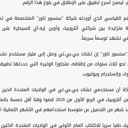
 ليصبح أسرع تطبيق على الإطلاق ‌في بلوغ هذا الرقم.
قم القياسي الذي أوردته شركة "سنسور تاور" المتخصصة في تح
متزايدة بين شركتي أنثروبيك وأوبن إيه.آي للسيطرة على 
ي تشهد توسعاً سريعاً.
"سنسور تاور" إن ⁠تشات جي.بي.تي وصل إلى مليار مستخدم نش
عد نحو ثلاث سنوات من إطلاقه، متجاوزا الوتيرة التي حددتها تطبي
ك وإنستجرام ويوتيوب.
ة أن مستخدمي تشات جي.بي.تي في الولايات المتحدة الذين ق
تطبيق كلود من أنثروبيك في الربع الأول من 2026 قضوا وقتا 
 شهر من التحميل عن متوسط استخدامهم في الأشهر الثمانية ال
ك طلبا سريا للاكتتاب العام الأولي في الولايات المتحدة الاثني