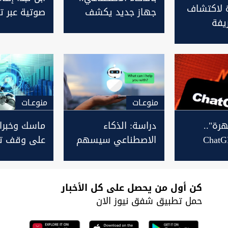
ة لاكتشاف
جهاز جديد يكشف
صوتية عبر ت
زيفة
سبب بكاء الطفل
الذكاء الاص
اصطناعي
الرضيع
منوعـات
منوعـات
رة"..
دراسة: الذكاء
ماسك وخبراء
ق ChatGPT
الاصطناعي سيسهم
على وقف تط
ار ممارسة
في تحديد انعدام
"الذكاء الا
مريكا
الأمن الغذائي عالمياً
لمدة 6 أشهر
كن أول من يحصل على كل الأخبار
حمل تطبيق شفق نيوز الان