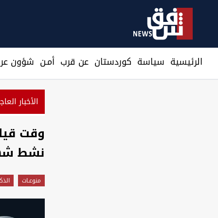
الرئيسية
سیاسة
كوردستان
عن قرب
أمـن
شؤون عرا
الأخبار العاج
ميسي
وقت قيا
نشط شهر
منوعـات
الذك