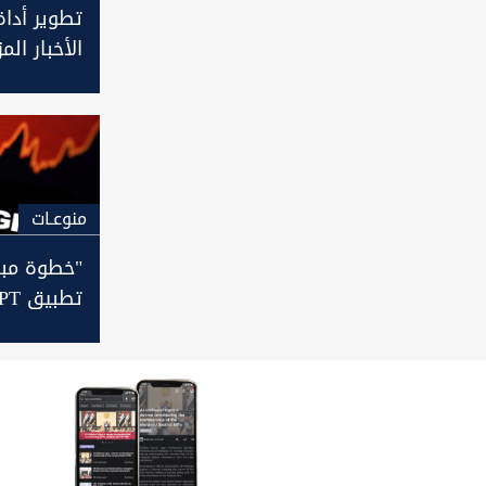
تطوير أدا
الأخبار الم
بالذكاء ال
منوعـات
"خطوة مبه
تطبي
يجتاز اختب
الطب في ا