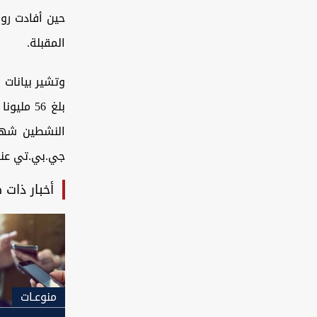
حين أفادت روي
المقبلة.
وتشير بيانات
بلغ 56 م
جي.بي.تي عند 62 بالمئ
أخبار ذات 
منوعـات