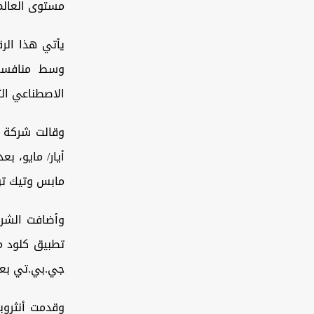
مستوى العالم،
يأتي هذا الر
وسط منافسة 
الاصطناعي الت
وقالت شركة 
أيار/ مايو، ب
مابس وتيك تو
وأضافت الشرك
جي.بي.تي بعد
وقدمت أنثروبي