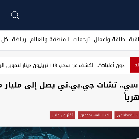
قية
طاقة وأعمال
ترجمات
المنطقة والعالم
ريـاضة
كل ا
لة
"دون أوليات".. الكشف عن سحب 118 تريليون دينار لتمويل الرواتب والمشاريع
سي.. تشات جي.بي.تي يصل إلى مليار 
ياً
اء الاصطناعي
اعداد المستخدمين
أكثر من مليار