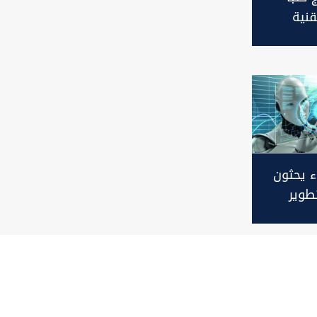
قنية
طناعي
 يحثون
وير
صطناعي"