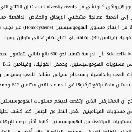
وقال البروفيسور هيرواكي كانوتشي من جامعة sity
 إلى أهمية معالجة مشكلتي الإرهاق وانخفاض الدافعية مستقب
ضرورة الوقاية من ارتفاع مستوى الهوموسي
وأفادت منصة ScienceDaily بأن الدراسة شملت نحو 600 بالغ ي
الباحثو
ت التعب والدافعية باستخدام مقياس تشالدر للتعب ومقياس ب
ين مادة يرتفع تركيزها في الدم عند نقص فيتامين B12 وحمض الفوليك.
ئج أن المشاركين الذين ارتفعت لديهم مستويات الهوموسيستين ك
 مستويات الفيتامينين، بغض النظر عن الجنس. كما كشف تحلي
لمستويات المرتفعة من الهوموسيستين كانوا أكثر عرضة للإرهاق
نساء انخفاضا أكبر في مستوى الدافعية. وقد أُخذت في الاعتبا