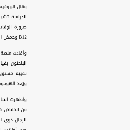
الدراسة تشير
B12 وحمض الفوليك (فيتامين B9)، إضافة إلى اتباع نظام غذائي متوازن يوميا.
تقييم مستويا
ويُعد الهوموسيست
وأظهرت النتا
من انخفاض في
الرجال ذوي ا
حين أظهرت ال