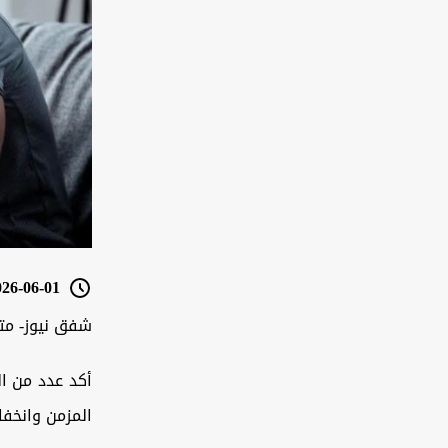
6-06-01 14:30
شفق نيوز- مت
المزمن وانخفا