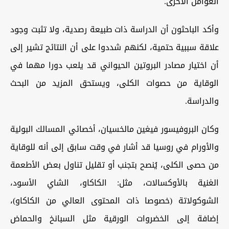
العوامل الأخرى.
وأكد الباحثون أن الدراسة ذات طبيعة رصدية، ولا تثبت وجود
علاقة سببية حتمية، لكنهم شددوا على أن النتائج تشير إلى
أن اختيار مصادر البروتين الحيواني قد يلعب دورا مهما في
الوقاية من حصوات الكلى، ويستحق المزيد من البحث
والدراسة.
وكان البروفيسور فيغين مالخسيان، أخصائي المسالك البولية
والأورام في روسيا قد أشار في وقت سابق إلى أنه للوقاية
من حصى الكلى، يُنصح بتجنب أو تقليل تناول بعض الأطعمة
الغنية بالأوكسالات، مثل: الكاكاو، الشاي الأسود،
الشوكولاتة (خصوصا ذات المحتوى العالي من الكاكاو)،
إضافة إلى الخضروات الورقية مثل السبانخ والحماض