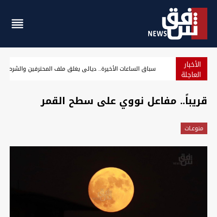
الأخبار
سباق الساعات الأخيرة.. ديالى يغلق ملف المحترفين والشرط
العاجلة
قريباً.. مفاعل نووي على سطح القمر
منوعـات