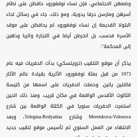
وضعهن الاجتماعي، فإن نساء نوفغورود حافظن على نظام
أسرهن ومارسن حرفا يدوية، ومع ذلك، جاء في رسائل لحاء
البتولا القديمة إن نساء نوفغورود لم يحافظن على موقد
الأسرة فحسب، بل انخرطن أيضا في التجارة والربا وذهبن
إلى المحكمة".
يذكر أن موقع التنقيب (ترويتسكي) بدأت الحفريات فيه عام
1973 من قبل بعثة نوفغورود الأثرية بقيادة عالم الآثار
فالنتين يانين. وحصلت الحفريات على اسمها من كنيسة
الثالوث الأقدس الواقعة في مكان قريب. ومنذ ذلك الحين
استمرت الحفريات سنويا في الكتلة الواقعة بين شارع
Meretskova-Volosova وشارع Telegina-Redyatina، وبعد
الانتهاء من العمل السنوي تم تأسيس موقع تنقيب جديد