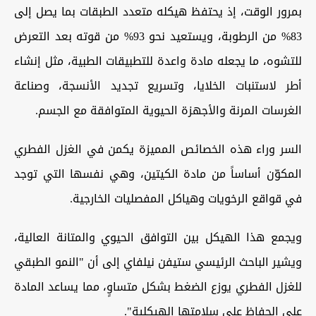
بمرور الوقت، إذ يحتفظ هيكله متعدد الطبقات بما يصل إلى
83% من الرطوبة، ويستعيد نحو 93% من قوته بعد التعرض
للتشوه، ما يجعله مادة واعدة للتطبيقات الطبية، مثل إنشاء
أطر لاستنبات الخلايا، وتسريع تجديد الأنسجة، وصناعة
الغرسات المرنة والأجهزة الحيوية المتوافقة مع الجسم.
السر وراء هذه الخصائص المميزة يكمن في الغزل الفطري
المكوّن أساساً من مادة الكيتين، وهي نفسها التي توجد
في قواقع الرخويات وهياكل المفصليات الخارجية.
ويجمع هذا الهيكل بين التوافق الحيوي والمتانة العالية،
ويشير الباحث الرئيسي ستيفن نيلفاي إلى أن "النمو الطبقي
للغزل الفطري يوزع الضغط بشكل متساوٍ، مما يساعد المادة
على الحفاظ على سلامتها الهيكلية".