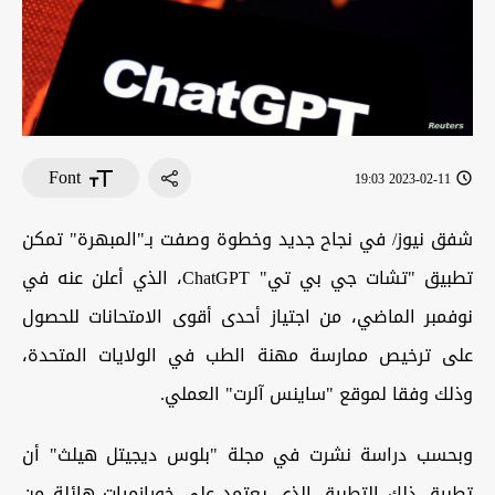
Font
2023-02-11 19:03
شفق نيوز/ في نجاح جديد وخطوة وصفت بـ"المبهرة" تمكن
تطبيق "تشات جي بي تي" ChatGPT، الذي أعلن عنه في
نوفمبر الماضي، من اجتياز أحدى أقوى الامتحانات للحصول
على ترخيص ممارسة مهنة الطب في الولايات المتحدة،
وذلك وفقا لموقع "ساينس آلرت" العملي.
وبحسب دراسة نشرت في مجلة "بلوس ديجيتل هيلث" أن
تطبيق ذلك التطبيق الذي يعتمد على خورازميات هائلة من