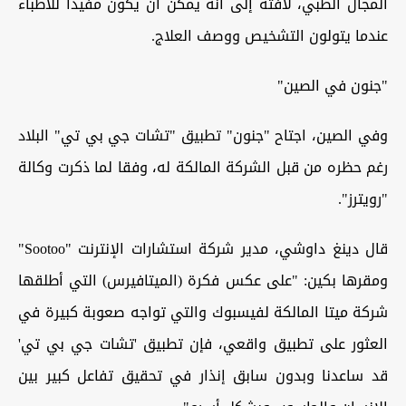
المجال الطبي، لافتة إلى أنه يمكن أن يكون مفيدا للأطباء
عندما يتولون التشخيص ووصف العلاج.
"جنون في الصين"
وفي الصين، اجتاح "جنون" تطبيق "تشات جي بي تي" البلاد
رغم حظره من قبل الشركة المالكة له، وفقا لما ذكرت وكالة
"رويترز".
قال دينغ داوشي، مدير شركة استشارات الإنترنت "Sootoo"
ومقرها بكين: "على عكس فكرة (الميتافيرس) التي أطلقها
شركة ميتا المالكة لفيسبوك والتي تواجه صعوبة كبيرة في
العثور على تطبيق واقعي، فإن تطبيق 'تشات جي بي تي'
قد ساعدنا وبدون سابق إنذار في تحقيق تفاعل كبير بين