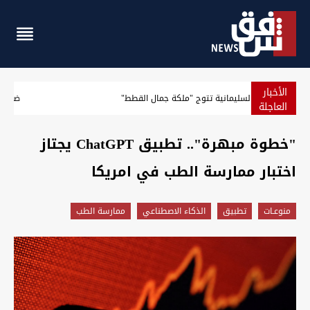
الأخبار
بالصور.. السليمانية تتوج "ملكة جمال القطط"
العاجلة
"خطوة مبهرة".. تطبيق ChatGPT يجتاز
اختبار ممارسة الطب في امريكا
منوعـات
تطبيق
الذكاء الاصطناعي
ممارسة الطب