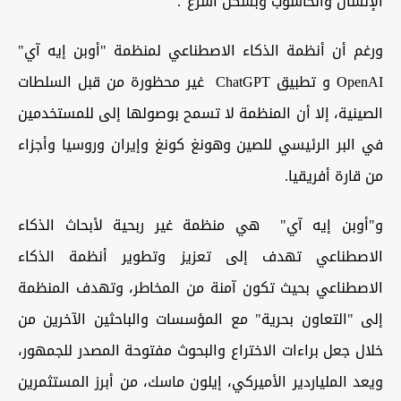
الإنسان والحاسوب وبشكل أسرع".
ورغم أن أنظمة الذكاء الاصطناعي لمنظمة "أوبن إيه آي"
OpenAI و تطبيق ChatGPT غير محظورة من قبل السلطات
الصينية، إلا أن المنظمة لا تسمح بوصولها إلى للمستخدمين
في البر الرئيسي للصين وهونغ كونغ وإيران وروسيا وأجزاء
من قارة أفريقيا.
و"أوبن إيه آي" هي منظمة غير ربحية لأبحاث الذكاء
الاصطناعي تهدف إلى تعزيز وتطوير أنظمة الذكاء
الاصطناعي بحيث تكون آمنة من المخاطر، وتهدف المنظمة
إلى "التعاون بحرية" مع المؤسسات والباحثين الآخرين من
خلال جعل براءات الاختراع والبحوث مفتوحة المصدر للجمهور،
ويعد الملياردير الأميركي، إيلون ماسك، من أبرز المستثمرين